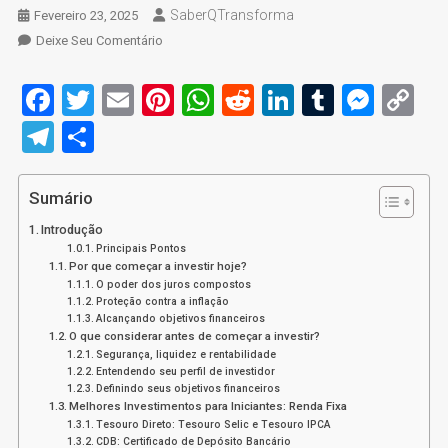
SaberQTransforma
Fevereiro 23, 2025
On
Deixe Seu Comentário
Melhores
Investimentos
Facebook
Twitter
Email
Pinterest
WhatsApp
Reddit
LinkedIn
Tumblr
Mess
C
Para
Li
Telegram
Share
Iniciantes:
3
Dicas
Sumário
E
Estratégias
Introdução
Principais Pontos
Por que começar a investir hoje?
O poder dos juros compostos
Proteção contra a inflação
Alcançando objetivos financeiros
O que considerar antes de começar a investir?
Segurança, liquidez e rentabilidade
Entendendo seu perfil de investidor
Definindo seus objetivos financeiros
Melhores Investimentos para Iniciantes: Renda Fixa
Tesouro Direto: Tesouro Selic e Tesouro IPCA
CDB: Certificado de Depósito Bancário