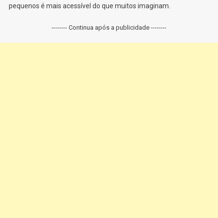
pequenos é mais acessível do que muitos imaginam.
-------- Continua após a publicidade --------