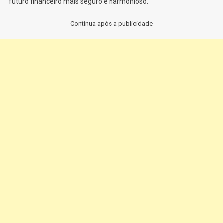
futuro financeiro mais seguro e harmonioso.
-------- Continua após a publicidade --------