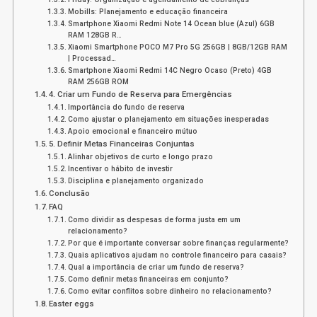
Mobills: Planejamento e educação financeira
Smartphone Xiaomi Redmi Note 14 Ocean blue (Azul) 6GB
RAM 128GB R…
Xiaomi Smartphone POCO M7 Pro 5G 256GB | 8GB/12GB RAM
| Processad…
Smartphone Xiaomi Redmi 14C Negro Ocaso (Preto) 4GB
RAM 256GB ROM
4. Criar um Fundo de Reserva para Emergências
Importância do fundo de reserva
Como ajustar o planejamento em situações inesperadas
Apoio emocional e financeiro mútuo
5. Definir Metas Financeiras Conjuntas
Alinhar objetivos de curto e longo prazo
Incentivar o hábito de investir
Disciplina e planejamento organizado
Conclusão
FAQ
Como dividir as despesas de forma justa em um
relacionamento?
Por que é importante conversar sobre finanças regularmente?
Quais aplicativos ajudam no controle financeiro para casais?
Qual a importância de criar um fundo de reserva?
Como definir metas financeiras em conjunto?
Como evitar conflitos sobre dinheiro no relacionamento?
Easter eggs