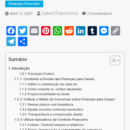
Finanças Pessoais
SaberQTransforma
Em
Abril 11, 2025
2 Comentários
Finanças
Para
Facebook
Twitter
Email
Pinterest
WhatsApp
Reddit
LinkedIn
Tumblr
Mess
C
Casais:
Li
Telegram
Share
6
Dicas
Para
Sumário
Evitarem
Conflitos
Introdução
Com
Principais Pontos
1. Combinar a Divisão das Finanças para Casais
Dinheiro
Definir a contribuição de cada um
Conta conjunta vs. contas separadas
Proporcionalidade na renda
2. Cultivar o Hábito de Conversar sobre Finanças para Casais
Revisar planos com frequência
Ajustar acordos conforme necessário
Transparência e comunicação aberta
3. Utilizar Aplicativos de Controle Financeiro
Fortuno: Controle simples e relatórios
Friday: Organização e agendamento de cobranças