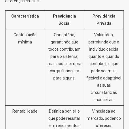
diferenças cruciais:
Característica
Previdência
Previdência
Social
Privada
Contribuição
Obrigatória,
Voluntária,
mínima
garantindo que
permitindo que o
todos contribuam
indivíduo decida
para o sistema,
quanto e quando
mas pode ser uma
contribuir, o que
carga financeira
pode ser mais
para alguns.
flexível e adaptável
às suas
circunstâncias
financeiras.
Rentabilidade
Definida por lei, o
Vinculada ao
que pode resultar
mercado, podendo
em rendimentos
oferecer