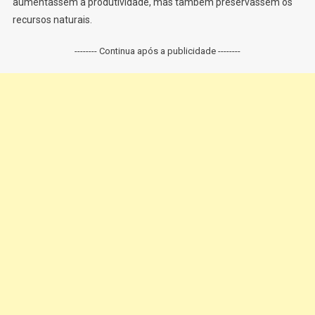
aumentassem a produtividade, mas também preservassem os
recursos naturais.
-------- Continua após a publicidade --------