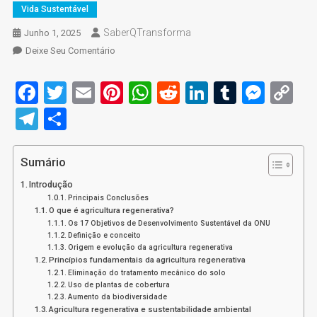
Vida Sustentável
SaberQTransforma
Junho 1, 2025
On
Deixe Seu Comentário
O
Que
Facebook
Twitter
Email
Pinterest
WhatsApp
Reddit
LinkedIn
Tumblr
Mess
C
É
Li
Telegram
Share
Agricultura
Regenerativa:
10
Sumário
Benefícios
Poderosos
Introdução
Da
Principais Conclusões
O que é agricultura regenerativa?
Agricultura
Os 17 Objetivos de Desenvolvimento Sustentável da ONU
Regenerativa
Definição e conceito
No
Origem e evolução da agricultura regenerativa
Princípios fundamentais da agricultura regenerativa
Brasil
Eliminação do tratamento mecânico do solo
Uso de plantas de cobertura
Aumento da biodiversidade
Agricultura regenerativa e sustentabilidade ambiental