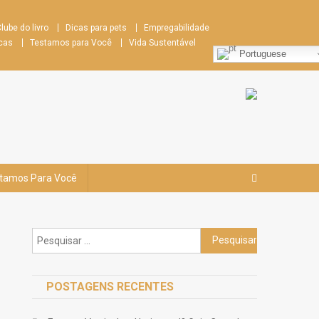
lube do livro
Dicas para pets
Empregabilidade
cas
Testamos para Você
Vida Sustentável
Portuguese
tamos Para Você
Pesquisar
por:
POSTAGENS RECENTES