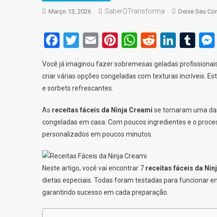
SaberQTransforma
Março 13, 2026
Deixe Seu Co
Facebook
Twitter
Email
Pinterest
WhatsApp
Reddit
Linke
Tu
Você já imaginou fazer sobremesas geladas profissionais
criar várias opções congeladas com texturas incríveis.
e sorbets refrescantes.
As
receitas fáceis da Ninja Creami
se tornaram uma das
congeladas em casa. Com poucos ingredientes e o proces
personalizados em poucos minutos.
Neste artigo, você vai encontrar 7
receitas fáceis da Nin
dietas especiais. Todas foram testadas para funcionar em
garantindo sucesso em cada preparação.