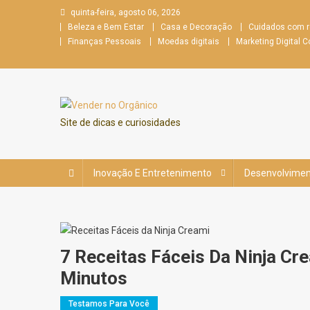
Skip
quinta-feira, agosto 06, 2026
to
Beleza e Bem Estar
Casa e Decoração
Cuidados com 
content
Finanças Pessoais
Moedas digitais
Marketing Digital
Site de dicas e curiosidades
Inovação E Entretenimento
Desenvolviment
7 Receitas Fáceis Da Ninja Cr
Minutos
Testamos Para Você