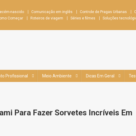
recém-nascido
Comunicação em inglês
Controle de Pragas Urbanas
C
 Como Começar
Roteiros de viagem
Séries e filmes
Soluções tecnológi
o Profissional
Meio Ambiente
Dicas Em Geral
Tes
eami Para Fazer Sorvetes Incríveis Em