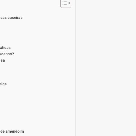
esas caseiras
ráticas
sucesso?
osa
elga
ta de amendoim