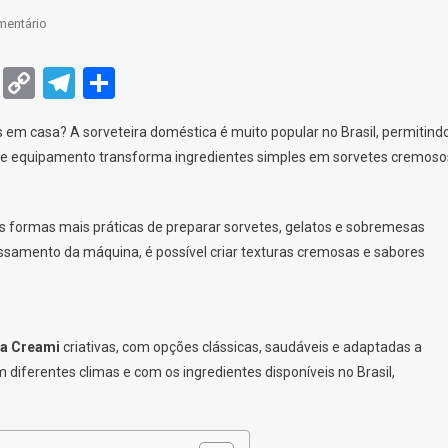
On
mentário
7
Receitas
dIn
mblr
Messenger
Copy
Telegram
Share
Fáceis
Link
Da
 em casa? A sorveteira doméstica é muito popular no Brasil, permitind
Ninja
 Este equipamento transforma ingredientes simples em sorvetes cremoso
Creami
Para
Fazer
 formas mais práticas de preparar sorvetes, gelatos e sobremesas
Sorvetes
samento da máquina, é possível criar texturas cremosas e sabores
Incríveis
Em
Minutos
ja Creami
criativas, com opções clássicas, saudáveis e adaptadas a
 diferentes climas e com os ingredientes disponíveis no Brasil,