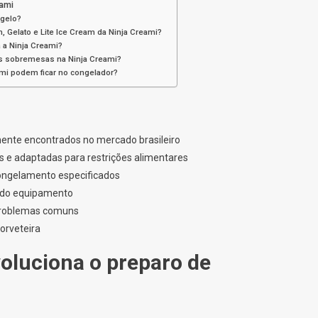
eami
 gelo?
, Gelato e Lite Ice Cream da Ninja Creami?
a a Ninja Creami?
as sobremesas na Ninja Creami?
mi podem ficar no congelador?
ente encontrados no mercado brasileiro
is e adaptadas para restrições alimentares
ongelamento especificados
s do equipamento
r problemas comuns
orveteira
voluciona o preparo de