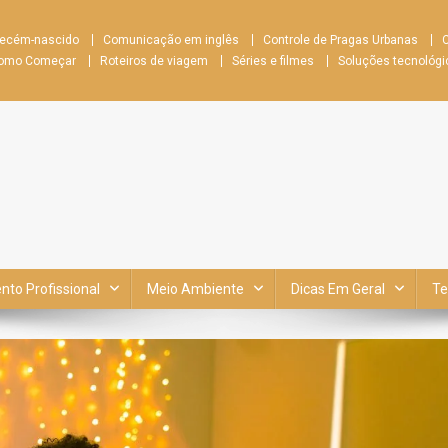
recém-nascido
Comunicação em inglês
Controle de Pragas Urbanas
C
 Como Começar
Roteiros de viagem
Séries e filmes
Soluções tecnológi
to Profissional
Meio Ambiente
Dicas Em Geral
Te