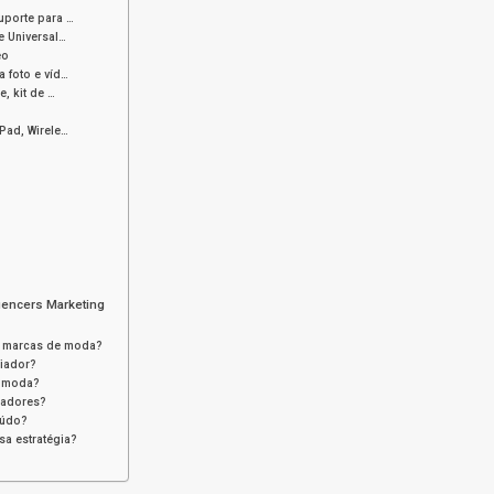
uporte para …
e Universal…
eo
 foto e víd…
, kit de …
iPad, Wirele…
uencers Marketing
r marcas de moda?
ciador?
m moda?
iadores?
eúdo?
sa estratégia?