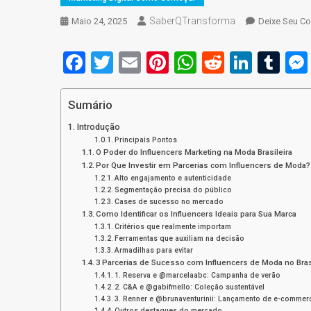
SaberQTransforma
Maio 24, 2025
Deixe Seu C
Facebook
Twitter
Email
Pinterest
WhatsApp
Reddit
Linke
Tu
Sumário
Introdução
Principais Pontos
O Poder do Influencers Marketing na Moda Brasileira
Por Que Investir em Parcerias com Influencers de Moda?
Alto engajamento e autenticidade
Segmentação precisa do público
Cases de sucesso no mercado
Como Identificar os Influencers Ideais para Sua Marca
Critérios que realmente importam
Ferramentas que auxiliam na decisão
Armadilhas para evitar
3 Parcerias de Sucesso com Influencers de Moda no Bras
1. Reserva e @marcelaabc: Campanha de verão
2. C&A e @gabifmello: Coleção sustentável
3. Renner e @brunaventurinii: Lançamento de e-commer
Outros destaques do mercado