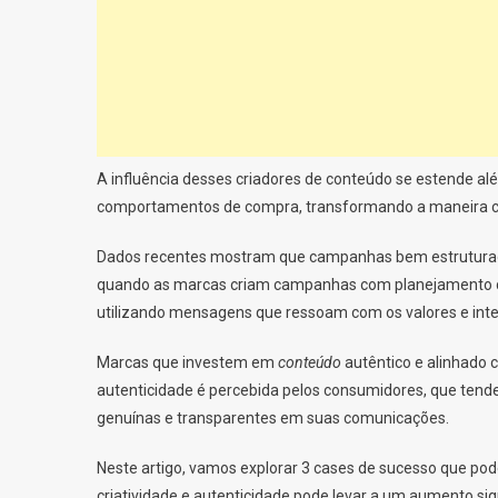
A influência desses criadores de conteúdo se estende a
comportamentos de compra, transformando a maneira c
Dados recentes mostram que campanhas bem estrutura
quando as marcas criam campanhas com planejamento cui
utilizando mensagens que ressoam com os valores e int
Marcas que investem em
conteúdo
autêntico e alinhado 
autenticidade é percebida pelos consumidores, que te
genuínas e transparentes em suas comunicações.
Neste artigo, vamos explorar 3 cases de sucesso que po
criatividade e autenticidade pode levar a um aumento sig