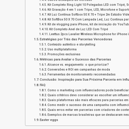
Kit Completo Ring Light 10 Polegadas LED com Tripé, S
Kit Gravação 4 em 1 com Tripe, LED, Microfone e Suport
Kit Luz Contínua Softbox 50 X 70 + Tripe 2m Estúdio Víd
Kit SoftBox 50 X 70 Com Lampada Led, Luz Continua para
Kit de vlogging para iPhone, kit de iniciação do YouTube
Kit Completo Anel de Luz LED Com Tripé
Leettus 2pcs Lavalier Wireless Microphone for iPhone 
Estratégias por Trás das Parcerias Vencedoras
Conteúdo autêntico e storytelling
Uso multiplataforma
Promoções exclusivas
Métricas para Avaliar o Sucesso das Parcerias
Alcance vs. engajamento: o que priorizar?
Conversões e ROI em campanhas de moda
Ferramentas de monitoramento recomendadas
Conclusão: Inspiração para Sua Próxima Parceria em Infl
FAQ
Como o marketing com influenciadores pode beneficia
Quais critérios devo considerar ao escolher um influen
Quais plataformas são mais eficazes para parcerias e
Como medir o sucesso de uma campanha com influenc
Quais erros evitar em parcerias com criadores de cont
Exemplos de marcas brasileiras que se destacaram nes
Easter eggs