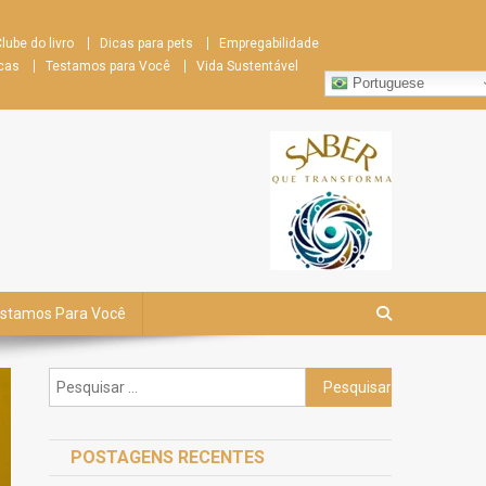
lube do livro
Dicas para pets
Empregabilidade
cas
Testamos para Você
Vida Sustentável
Portuguese
stamos Para Você
Pesquisar
por:
POSTAGENS RECENTES