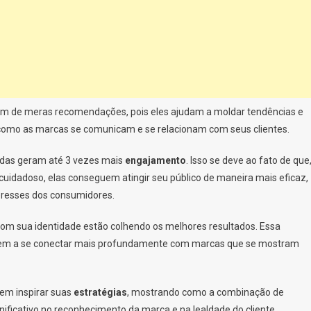
lém de meras recomendações, pois eles ajudam a moldar tendências e
omo as marcas se comunicam e se relacionam com seus clientes.
das geram até 3 vezes mais
engajamento
. Isso se deve ao fato de que
dadoso, elas conseguem atingir seu público de maneira mais eficaz,
eresses dos consumidores.
com sua identidade estão colhendo os melhores resultados. Essa
ndem a se conectar mais profundamente com marcas que se mostram
dem inspirar suas
estratégias
, mostrando como a combinação de
nificativo no reconhecimento da marca e na lealdade do cliente.