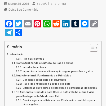
SaberQTransforma
Março 25, 2025
On
Deixe Seu Comentário
Nutrição
De
Facebook
Twitter
Email
Pinterest
WhatsApp
Reddit
LinkedIn
Tumblr
Mess
C
Cães
Li
Telegram
Share
E
Gatos:
13
Sumário
Alimentos
Proibidos
Introdução
Para
Principais pontos
Contextualizando a Nutrição de Cães e Gatos
Eles
Introdução ao tema
Importância de uma alimentação segura para cães e gatos
Nutrição animal: Fundamentos e Princípios
Conceitos essenciais e bioquímicos
Papel dos nutrientes na saúde dos pets
Diferenças entre dietas de produção e alimentação doméstica
13 Alimentos Proibidos para Cães e Gatos: Saiba o Que Evitar
para Proteger a Saúde do seu Pet
Confira agora uma lista com os 13 alimentos proibidos para
cães e gatos: