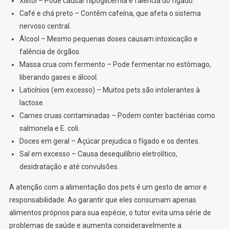
Xilitol – Pode causar hipoglicemia e falência do fígado.
Café e chá preto – Contêm cafeína, que afeta o sistema
nervoso central.
Álcool – Mesmo pequenas doses causam intoxicação e
falência de órgãos.
Massa crua com fermento – Pode fermentar no estômago,
liberando gases e álcool.
Laticínios (em excesso) – Muitos pets são intolerantes à
lactose.
Carnes cruas contaminadas – Podem conter bactérias como
salmonela e E. coli.
Doces em geral – Açúcar prejudica o fígado e os dentes.
Sal em excesso – Causa desequilíbrio eletrolítico,
desidratação e até convulsões.
A atenção com a alimentação dos pets é um gesto de amor e
responsabilidade. Ao garantir que eles consumam apenas
alimentos próprios para sua espécie, o tutor evita uma série de
problemas de saúde e aumenta consideravelmente a