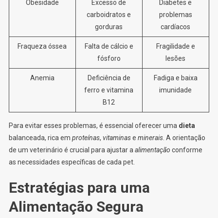
Obesidade
Excesso de
Diabetes e
carboidratos e
problemas
gorduras
cardíacos
Fraqueza óssea
Falta de cálcio e
Fragilidade e
fósforo
lesões
Anemia
Deficiência de
Fadiga e baixa
ferro e vitamina
imunidade
B12
Para evitar esses problemas, é essencial oferecer uma
dieta
balanceada, rica em
proteínas
,
vitaminas
e
minerais
. A orientação
de um veterinário é crucial para ajustar a
alimentação
conforme
as necessidades específicas de cada pet.
Estratégias para uma
Alimentação Segura