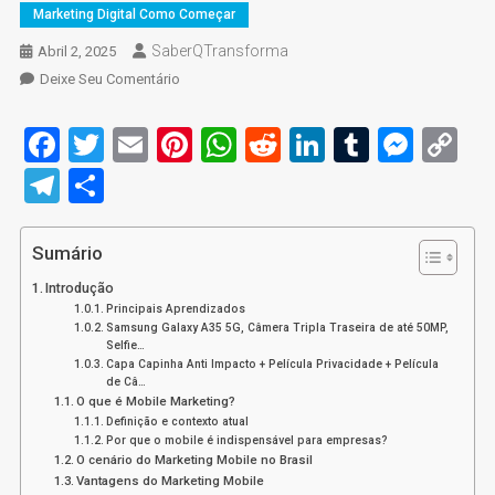
Marketing Digital Como Começar
SaberQTransforma
Abril 2, 2025
On
Deixe Seu Comentário
Mobile
Marketing:
Facebook
Twitter
Email
Pinterest
WhatsApp
Reddit
LinkedIn
Tumblr
Mess
C
13
Li
Telegram
Share
Estratégias
Para
Melhorar
Sumário
Conversões
Em
Introdução
Dispositivos
Principais Aprendizados
Samsung Galaxy A35 5G, Câmera Tripla Traseira de até 50MP,
Móveis
Selfie…
Capa Capinha Anti Impacto + Película Privacidade + Película
de Câ…
O que é Mobile Marketing?
Definição e contexto atual
Por que o mobile é indispensável para empresas?
O cenário do Marketing Mobile no Brasil
Vantagens do Marketing Mobile