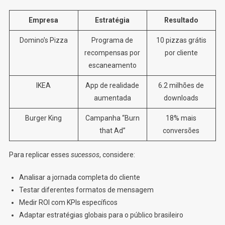
Empresa
Estratégia
Resultado
Domino’s Pizza
Programa de
10 pizzas grátis
recompensas por
por cliente
escaneamento
IKEA
App de realidade
6.2 milhões de
aumentada
downloads
Burger King
Campanha “Burn
18% mais
that Ad”
conversões
Para replicar esses
sucessos
, considere:
Analisar a jornada completa do cliente
Testar diferentes formatos de mensagem
Medir ROI com KPIs específicos
Adaptar estratégias globais para o público brasileiro