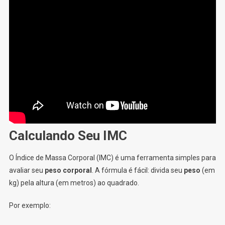
Calculando Seu IMC
O Índice de Massa Corporal (IMC) é uma ferramenta simples para
avaliar seu
peso corporal
. A fórmula é fácil: divida seu
peso
(em
kg) pela altura (em metros) ao quadrado.
Por exemplo: