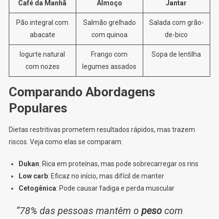
Café da Manhã
Almoço
Jantar
Pão integral com
Salmão grelhado
Salada com grão-
abacate
com quinoa
de-bico
Iogurte natural
Frango com
Sopa de lentilha
com nozes
legumes assados
Comparando Abordagens
Populares
Dietas restritivas prometem resultados rápidos, mas trazem
riscos. Veja como elas se comparam:
Dukan
: Rica em proteínas, mas pode sobrecarregar os rins
Low carb
: Eficaz no início, mas difícil de manter
Cetogênica
: Pode causar fadiga e perda muscular
“78% das pessoas mantêm o
peso
com