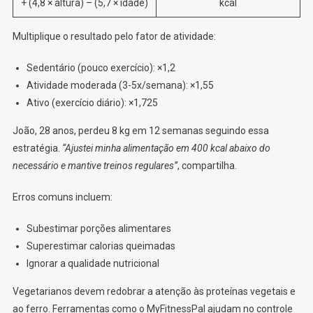
+ (4,8 × altura) – (5,7 × idade)
kcal
Multiplique o resultado pelo fator de atividade:
Sedentário (pouco exercício): ×1,2
Atividade moderada (3-5x/semana): ×1,55
Ativo (exercício diário): ×1,725
João, 28 anos, perdeu 8 kg em 12 semanas seguindo essa
estratégia.
“Ajustei minha alimentação em 400 kcal abaixo do
necessário e mantive treinos regulares”
, compartilha.
Erros comuns incluem:
Subestimar porções alimentares
Superestimar calorias queimadas
Ignorar a qualidade nutricional
Vegetarianos devem redobrar a atenção às proteínas vegetais e
ao ferro. Ferramentas como o MyFitnessPal ajudam no controle