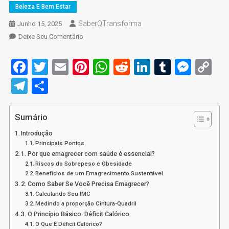
Beleza E Bem Estar
SaberQTransforma
Junho 15, 2025
On
Deixe Seu Comentário
Emagrecer
Com
Facebook
Twitter
Email
Pinterest
WhatsApp
Reddit
LinkedIn
Tumblr
Mess
C
Saúde:
Li
Telegram
Share
Guia
De
90
Sumário
Dias
Para
Introdução
Perder
Principais Pontos
1. Por que emagrecer com saúde é essencial?
Peso
Riscos do Sobrepeso e Obesidade
De
Benefícios de um Emagrecimento Sustentável
Forma
2. Como Saber Se Você Precisa Emagrecer?
Sustentável
Calculando Seu IMC
Medindo a proporção Cintura-Quadril
3. O Princípio Básico: Déficit Calórico
O Que É Déficit Calórico?