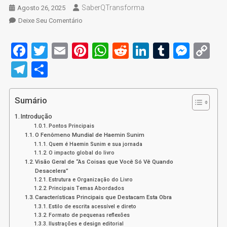
SaberQTransforma
Agosto 26, 2025
On
Deixe Seu Comentário
7
Lições
Facebook
Twitter
Email
Pinterest
WhatsApp
Reddit
LinkedIn
Tumblr
Mess
C
De
Li
Telegram
Share
As
Coisas
Que
Sumário
Você
Só
Introdução
Vê
Pontos Principais
O Fenômeno Mundial de Haemin Sunim
Quando
Quem é Haemin Sunim e sua jornada
Desacelera
O impacto global do livro
Visão Geral de “As Coisas que Você Só Vê Quando
Desacelera”
Estrutura e Organização do Livro
Principais Temas Abordados
Características Principais que Destacam Esta Obra
Estilo de escrita acessível e direto
Formato de pequenas reflexões
Ilustrações e design editorial