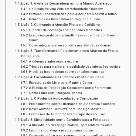
Lição 1: A Arte de Desacelerar em um Mundo Acelerado
Os Sinais de uma Vida em Velocidade Excessiva
Práticas Recomendadas pelo Autor para Reduzir o Ritmo
Benefícios da Desaceleração Segundo o Livro
Lição 2: Cultivando a Atenção Plena no Cotidiano
O poder da presença nos pequenos momentos
Exercícios práticos de mindfulness sugeridos por Haemin
Sunim
Como integrar a atenção plena nas atividades diárias
Lição 3: Transformando Relacionamentos Através da Escuta
Consciente
A diferença entre ouvir e escutar
Técnicas para melhorar a qualidade das interações sociais
Histórias inspiradoras sobre conexões humanas
Lição 4: Encontrando Paz Interior em Meio ao Caos
Estratégias do Livro para Manter a Calma
A Prática da Respiração Consciente como Ferramenta
Como Lidar com Emoções Difíceis
Lição 5: O Poder da Autoaceitação e Compaixão
Ensinamentos sobre Libertação da Autocrítica Excessiva
Desenvolvendo Gentileza para Consigo Mesmo
Exercícios de Autocompaixão Propostos no Livro
Lição 6: Simplicidade como Caminho para a Felicidade
A filosofia do desapego material apresentada na obra
Encontrando alegria nas pequenas coisas
Como simplificar a vida seguindo os conselhos do autor