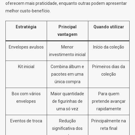
oferecem mais praticidade, enquanto outras podem apresentar
melhor custo-benefício.
Estratégia
Principal
Quando utilizar
vantagem
Envelopes avulsos
Menor
Início da coleção
investimento inicial
Kit inicial
Combina álbum e
Primeiros dias da
pacotes em uma
coleção
única compra
Box com vários
Maior quantidade
Para quem
envelopes
de figurinhas de
pretende avançar
uma só vez
rapidamente
Eventos de troca
Redução
Principalmente na
significativa dos
reta final