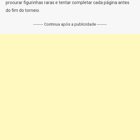
procurar figurinhas raras e tentar completar cada página antes
do fim do torneio.
-------- Continua após a publicidade --------