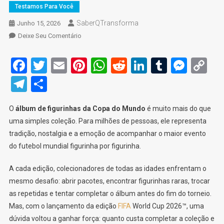
Testamos Para Você
SaberQTransforma
Junho 15, 2026
On
Deixe Seu Comentário
Álbum
De
Facebook
Twitter
Email
Pinterest
WhatsApp
Reddit
LinkedIn
Tumblr
Mess
C
Figurinhas
Li
Telegram
Share
Da
Copa
Do
O
álbum de figurinhas da Copa do Mundo
é muito mais do que
Mundo:
uma simples coleção. Para milhões de pessoas, ele representa
Vale
tradição, nostalgia e a emoção de acompanhar o maior evento
A
do futebol mundial figurinha por figurinha.
Pena
Comprar?
A cada edição, colecionadores de todas as idades enfrentam o
Testamos
mesmo desafio: abrir pacotes, encontrar figurinhas raras, trocar
E
as repetidas e tentar completar o álbum antes do fim do torneio.
Contamos
Mas, com o lançamento da edição
FIFA
World Cup 2026™, uma
Tudo
dúvida voltou a ganhar força: quanto custa completar a coleção e