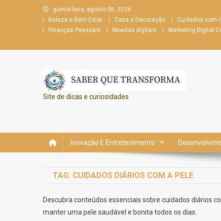
Skip
quinta-feira, agosto 06, 2026
to
Beleza e Bem Estar
Casa e Decoração
Cuidados com 
content
Finanças Pessoais
Moedas digitais
Marketing Digital
Site de dicas e curiosidades
Inovação E Entretenimento
Desenvolvimen
TAG:
CUIDADOS DIÁRIOS COM A PELE
Descubra conteúdos essenciais sobre cuidados diários com
manter uma pele saudável e bonita todos os dias.