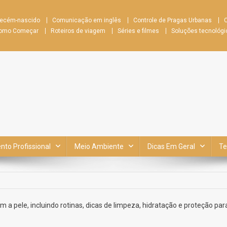
recém-nascido
Comunicação em inglês
Controle de Pragas Urbanas
C
 Como Começar
Roteiros de viagem
Séries e filmes
Soluções tecnológi
to Profissional
Meio Ambiente
Dicas Em Geral
Te
 a pele, incluindo rotinas, dicas de limpeza, hidratação e proteção par