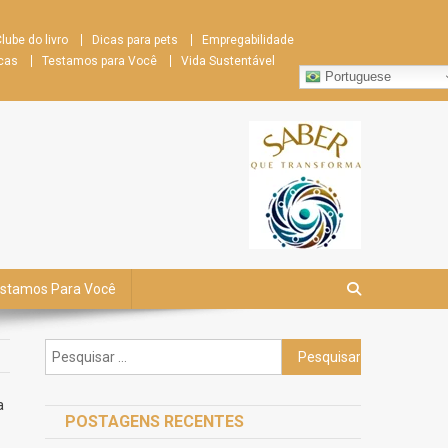
lube do livro
Dicas para pets
Empregabilidade
cas
Testamos para Você
Vida Sustentável
Portuguese
stamos Para Você
Pesquisar
por:
a
POSTAGENS RECENTES