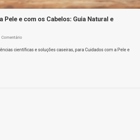
 Pele e com os Cabelos: Guia Natural e
On
u Comentário
10
ências científicas e soluções caseiras, para Cuidados com a Pele e
Melhores
Dicas
De
Cuidados
Com
A
Pele
E
Com
Os
Cabelos:
Guia
Natural