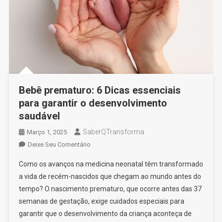
Bebê prematuro: 6 Dicas essenciais
para garantir o desenvolvimento
saudável
SaberQTransforma
Março 1, 2025
On
Deixe Seu Comentário
Bebê
Como os avanços na medicina neonatal têm transformado
Prematuro:
a vida de recém-nascidos que chegam ao mundo antes do
6
tempo? O nascimento prematuro, que ocorre antes das 37
Dicas
semanas de gestação, exige cuidados especiais para
Essenciais
Para
garantir que o desenvolvimento da criança aconteça de