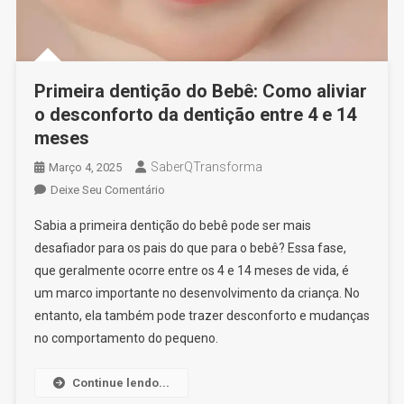
Primeira dentição do Bebê: Como aliviar
o desconforto da dentição entre 4 e 14
meses
SaberQTransforma
Março 4, 2025
On
Deixe Seu Comentário
Primeira
Sabia a primeira dentição do bebê pode ser mais
Dentição
desafiador para os pais do que para o bebê? Essa fase,
Do
que geralmente ocorre entre os 4 e 14 meses de vida, é
Bebê:
um marco importante no desenvolvimento da criança. No
Como
Aliviar
entanto, ela também pode trazer desconforto e mudanças
O
no comportamento do pequeno.
Desconforto
Da
Continue lendo...
Dentição