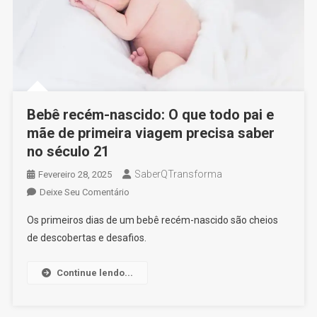
Bebê recém-nascido: O que todo pai e
mãe de primeira viagem precisa saber
no século 21
SaberQTransforma
Fevereiro 28, 2025
On
Deixe Seu Comentário
Bebê
Os primeiros dias de um bebê recém-nascido são cheios
Recém-
de descobertas e desafios.
Nascido:
O
Continue lendo...
Que
Todo
Pai