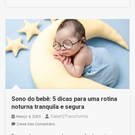
Entre
4
E
14
Meses
Sono do bebê: 5 dicas para uma rotina
noturna tranquila e segura
SaberQTransforma
Março 4, 2025
On
Deixe Seu Comentário
Sono