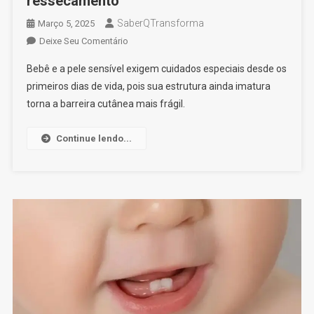
ressecamento
SaberQTransforma
Março 5, 2025
On
Deixe Seu Comentário
Assaduras
Bebê e a pele sensível exigem cuidados especiais desde os
Em
primeiros dias de vida, pois sua estrutura ainda imatura
Bebê:
torna a barreira cutânea mais frágil.
Como
Evitar
3
Continue lendo...
Problemas,
Irritações,
Alergias
E
Ressecamento