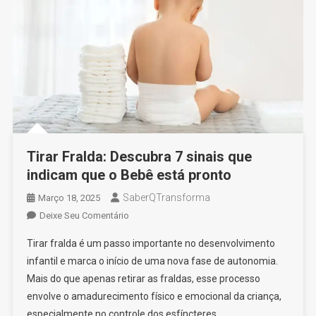
Tirar Fralda: Descubra 7 sinais que
indicam que o Bebê está pronto
SaberQTransforma
Março 18, 2025
On
Deixe Seu Comentário
Tirar
Tirar fralda é um passo importante no desenvolvimento
Fralda:
infantil e marca o início de uma nova fase de autonomia.
Descubra
Mais do que apenas retirar as fraldas, esse processo
7
envolve o amadurecimento físico e emocional da criança,
Sinais
Que
especialmente no controle dos esfíncteres.