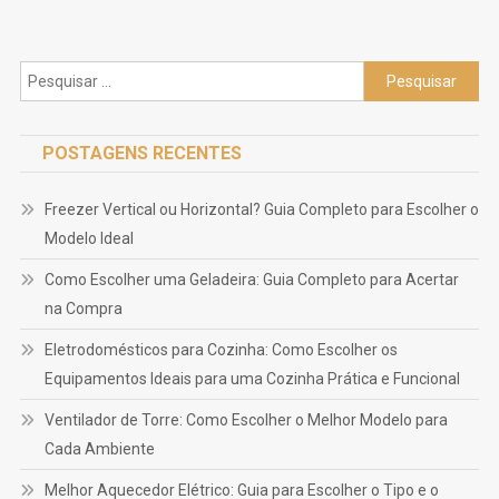
E
Mãe
De
Pesquisar
Primeira
por:
Viagem
Precisa
POSTAGENS RECENTES
Saber
No
Freezer Vertical ou Horizontal? Guia Completo para Escolher o
Século
Modelo Ideal
21
Como Escolher uma Geladeira: Guia Completo para Acertar
na Compra
Eletrodomésticos para Cozinha: Como Escolher os
Equipamentos Ideais para uma Cozinha Prática e Funcional
Ventilador de Torre: Como Escolher o Melhor Modelo para
Cada Ambiente
Melhor Aquecedor Elétrico: Guia para Escolher o Tipo e o