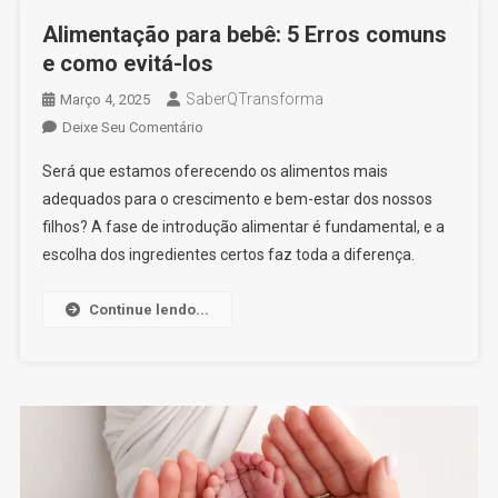
Alimentação para bebê: 5 Erros comuns
e como evitá-los
SaberQTransforma
Março 4, 2025
On
Deixe Seu Comentário
Alimentação
Será que estamos oferecendo os alimentos mais
Para
adequados para o crescimento e bem-estar dos nossos
Bebê:
filhos? A fase de introdução alimentar é fundamental, e a
5
escolha dos ingredientes certos faz toda a diferença.
Erros
Comuns
E
Continue lendo...
Como
Evitá-
Los