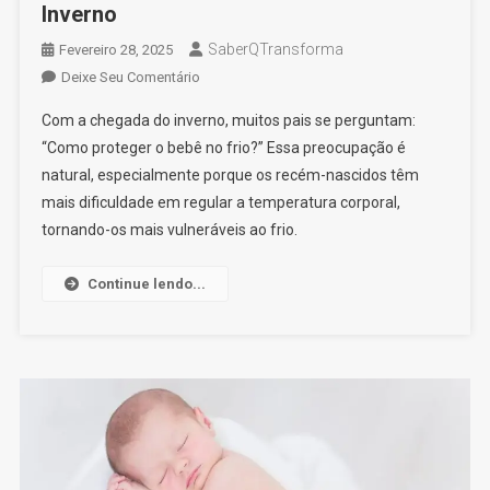
Inverno
SaberQTransforma
Fevereiro 28, 2025
On
Deixe Seu Comentário
Como
Com a chegada do inverno, muitos pais se perguntam:
Saber
“Como proteger o bebê no frio?” Essa preocupação é
Se
natural, especialmente porque os recém-nascidos têm
O
mais dificuldade em regular a temperatura corporal,
Bebê
Está
tornando-os mais vulneráveis ao frio.
Com
Frio?
Continue lendo...
Sinais,
Cuidados
E
Como
Protegê-
Lo
No
Inverno