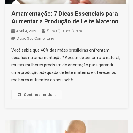
Amamentação: 7 Dicas Essenciais para
Aumentar a Produção de Leite Materno
SaberQTransforma
Abril 4, 2025
On
Deixe Seu Comentário
Amamentação:
Você sabia que 40% das mães brasileiras enfrentam
7
desafios na amamentação? Apesar de ser um ato natural,
Dicas
muitas mulheres precisam de orientação para garantir
Essenciais
uma produção adequada de leite materno e oferecer os
Para
Aumentar
melhores nutrientes ao seu bebê.
A
Produção
Continue lendo...
De
Leite
Materno