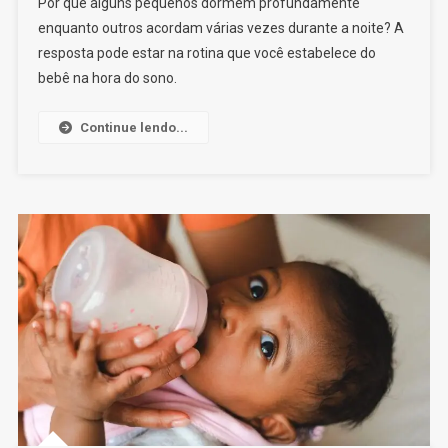
Por que alguns pequenos dormem profundamente
Do
enquanto outros acordam várias vezes durante a noite? A
Bebê:
resposta pode estar na rotina que você estabelece do
5
bebê na hora do sono.
Dicas
Para
Uma
Continue lendo...
Rotina
Noturna
Tranquila
E
Segura